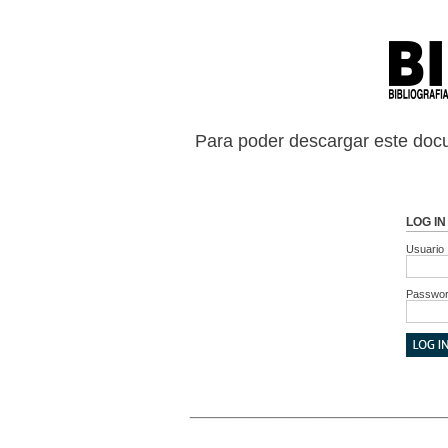
Para poder descargar este docu
LOG IN
Usuario
Passwo
_________________________